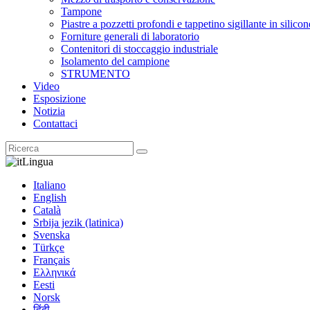
Tampone
Piastre a pozzetti profondi e tappetino sigillante in silicon
Forniture generali di laboratorio
Contenitori di stoccaggio industriale
Isolamento del campione
STRUMENTO
Video
Esposizione
Notizia
Contattaci
Lingua
Italiano
English
Català
Srbija jezik (latinica)
Svenska
Türkçe
Français
Ελληνικά
Eesti
Norsk
हिंदी