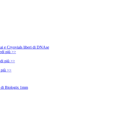
edi più >>
di più >>
 più >>