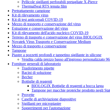
Pellicole sigillanti perforabili pretagliate X-Pierce
ThermalSeal RTS tenuta film
Pretrattamento campione
Kit di rilevamento virus
Kit di test anticorpali COVID-19
Mezzo di trasporto e conservazione del virus
Estrazione e conservazione del virus
Kit di rilevamento dell'acido nucleico COVID-19
Terreno di trasporto e conservazione del virus BIOLOGIX
Novatek Virus Trasporto e Conservazione Medium
Mezzo di trasporto e conservazione
Tampone
Piastre a pozzetti profondi e tappetino sigillante in silicone
Vendita calda prezzo basso all'ingrosso personalizzato
Forniture generali di laboratorio
Trasferimento pipette
Bacini di soluzione
Becher
Bottiglie di reagenti
BIOLOGIX Bottiglie di reagenti a bocca larga
Tampone per macchie proteiche prodotto negli Stat
Provette
Caselle di archiviazione diapositive
Sigillanti per micropiastre
Suggerimenti per l'automazione