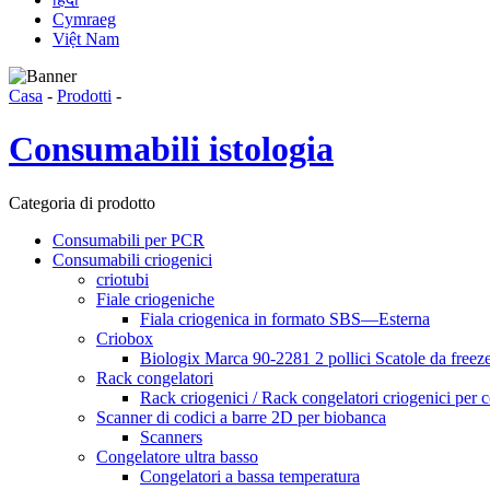
Cymraeg
Việt Nam
Casa
-
Prodotti
-
Consumabili istologia
Categoria di prodotto
Consumabili per PCR
Consumabili criogenici
criotubi
Fiale criogeniche
Fiala criogenica in formato SBS—Esterna
Criobox
Biologix Marca 90-2281 2 pollici Scatole da freeze
Rack congelatori
Rack criogenici / Rack congelatori criogenici per co
Scanner di codici a barre 2D per biobanca
Scanners
Congelatore ultra basso
Congelatori a bassa temperatura