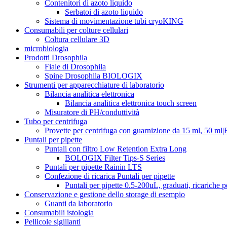
Contenitori di azoto liquido
Serbatoi di azoto liquido
Sistema di movimentazione tubi cryoKING
Consumabili per colture cellulari
Coltura cellulare 3D
microbiologia
Prodotti Drosophila
Fiale di Drosophila
Spine Drosophila BIOLOGIX
Strumenti per apparecchiature di laboratorio
Bilancia analitica elettronica
Bilancia analitica elettronica touch screen
Misuratore di PH/conduttività
Tubo per centrifuga
Provette per centrifuga con guarnizione da 15 ml, 50 ml|
Puntali per pipette
Puntali con filtro Low Retention Extra Long
BOLOGIX Filter Tips-S Series
Puntali per pipette Rainin LTS
Confezione di ricarica Puntali per pipette
Puntali per pipette 0.5-200uL, graduati, ricariche p
Conservazione e gestione dello storage di esempio
Guanti da laboratorio
Consumabili istologia
Pellicole sigillanti