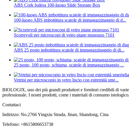
ABS Cork fodera 100-luogo Slide Storage Box
100-luogo ABS imbottitura scatole di immagazzinaggio di d...
Scorrevoli per microscopi di vetro piane monouso 7101
ABS 25 posto imbottitura scatole di immagazzinaggio di di...
25 posto, 100 posto, schiuma, scatole di immagazzinaggio ...
Vetrini per microscopio in vetro liscio con estremità sme...
BIOLOGIX, uno dei più grandi produttori e fornitori credibili di varie f
professionale. I nostri prodotti, come i materiali di consumo istologico
Contattaci
Indirizzo: No.2766 Yingxiu Strada, Jinan, Shandong, Cina
Telefono: +8615806653738